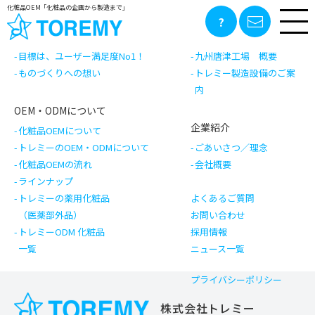
前の記事
記事一覧へ戻る
次の記事
化粧品OEM「化粧品の企画から製造まで」
トレミーの化粧品づくり
工場のご案内
目標は、ユーザー満足度No1！
九州唐津工場 概要
ものづくりへの想い
トレミー製造設備のご案
内
OEM・ODMについて
企業紹介
化粧品OEMについて
トレミーのOEM・ODMについて
ごあいさつ／理念
化粧品OEMの流れ
会社概要
ラインナップ
トレミーの薬用化粧品
よくあるご質問
（医薬部外品）
お問い合わせ
トレミーODM 化粧品
採用情報
一覧
ニュース一覧
プライバシーポリシー
株式会社トレミー