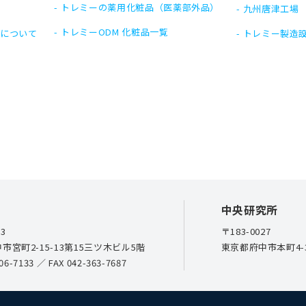
トレミーの薬用化粧品
（医薬部外品）
九州唐津工場
トレミーODM 化粧品
一覧
Mについて
トレミー製造
中央研究所
23
〒183-0027
市宮町2-15-13第15三ツ木ビル5階
東京都府中市本町4-3
06-7133
／ FAX 042-363-7687