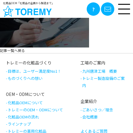
化粧品OEM「化粧品の企画から製造まで」
記事一覧へ戻る
トレミーの化粧品づくり
工場のご案内
目標は、ユーザー満足度No1！
九州唐津工場 概要
ものづくりへの想い
トレミー製造設備のご案
内
OEM・ODMについて
企業紹介
化粧品OEMについて
トレミーのOEM・ODMについて
ごあいさつ／理念
化粧品OEMの流れ
会社概要
ラインナップ
トレミーの薬用化粧品
よくあるご質問