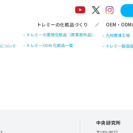
トレミーの化粧品づくり
OEM・OD
工場のご案内
トレミーの薬用化粧品
（医薬部外品）
九州唐津工場
トレミーODM 化粧品
一覧
Mについて
トレミー製造
中央研究所
23
〒183-0027