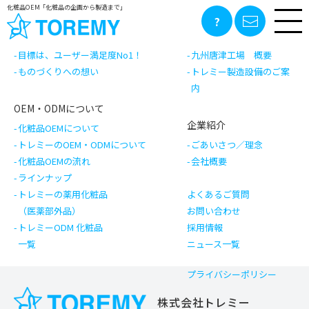
前の記事
記事一覧へ戻る
次の記事
化粧品OEM「化粧品の企画から製造まで」
トレミーの化粧品づくり
工場のご案内
目標は、ユーザー満足度No1！
九州唐津工場 概要
ものづくりへの想い
トレミー製造設備のご案
内
OEM・ODMについて
企業紹介
化粧品OEMについて
トレミーのOEM・ODMについて
ごあいさつ／理念
化粧品OEMの流れ
会社概要
ラインナップ
トレミーの薬用化粧品
よくあるご質問
（医薬部外品）
お問い合わせ
トレミーODM 化粧品
採用情報
一覧
ニュース一覧
プライバシーポリシー
株式会社トレミー