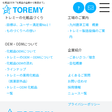
コスメティック構想_新聞Vol2
化粧品OEM「化粧品の企画から製造まで」
記事一覧へ戻る
トレミーの化粧品づくり
工場のご案内
目標は、ユーザー満足度No1！
九州唐津工場 概要
ものづくりへの想い
トレミー製造設備のご案
内
OEM・ODMについて
企業紹介
化粧品OEMについて
トレミーのOEM・ODMについて
ごあいさつ／理念
化粧品OEMの流れ
会社概要
ラインナップ
トレミーの薬用化粧品
よくあるご質問
（医薬部外品）
お問い合わせ
トレミーODM 化粧品
採用情報
一覧
ニュース一覧
プライバシーポリシー