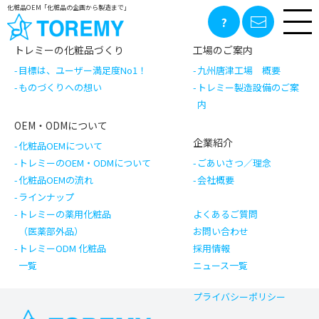
ホワイトケアクリーム（TW薬用TTクリーム）
化粧品OEM「化粧品の企画から製造まで」
記事一覧へ戻る
トレミーの化粧品づくり
工場のご案内
目標は、ユーザー満足度No1！
九州唐津工場 概要
ものづくりへの想い
トレミー製造設備のご案
内
OEM・ODMについて
企業紹介
化粧品OEMについて
トレミーのOEM・ODMについて
ごあいさつ／理念
化粧品OEMの流れ
会社概要
ラインナップ
トレミーの薬用化粧品
よくあるご質問
（医薬部外品）
お問い合わせ
トレミーODM 化粧品
採用情報
一覧
ニュース一覧
プライバシーポリシー